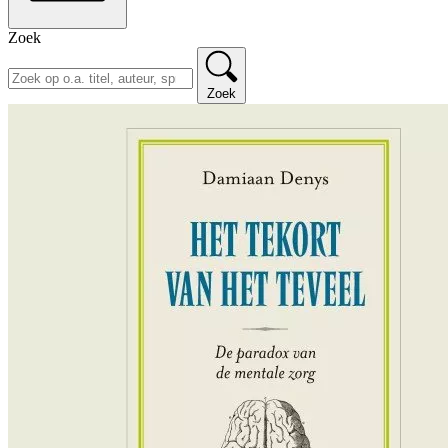
Zoek
Zoek