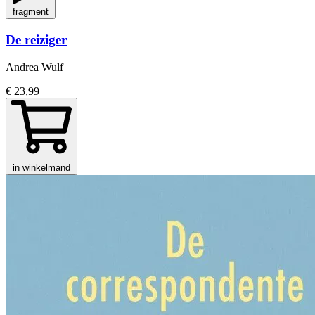
fragment
De reiziger
Andrea Wulf
€ 23,99
in winkelmand