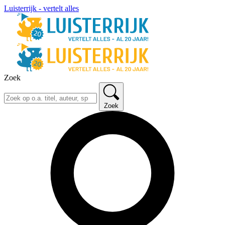
Luisterrijk - vertelt alles
Zoek
Zoek