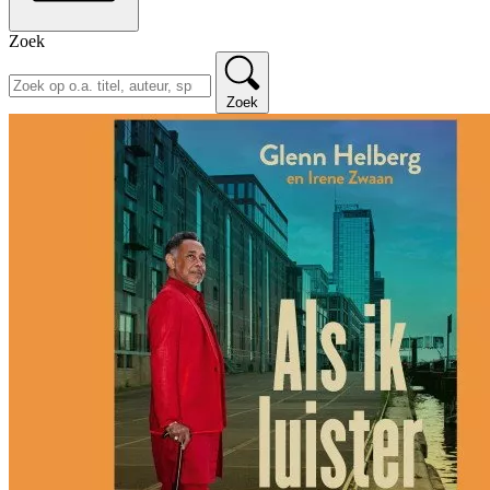
Zoek
Zoek