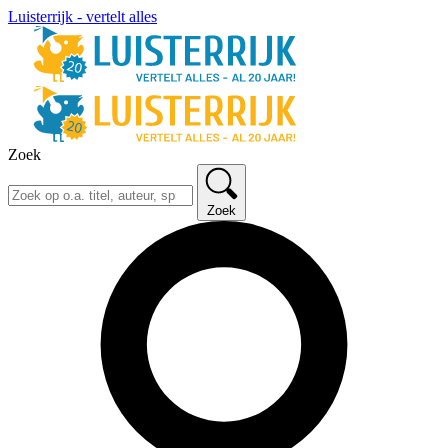
Luisterrijk - vertelt alles
Zoek
Zoek