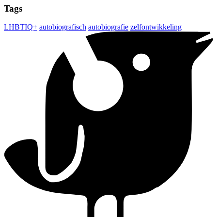
Tags
LHBTIQ+
autobiografisch
autobiografie
zelfontwikkeling