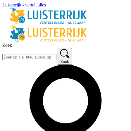
Luisterrijk - vertelt alles
Zoek
Zoek