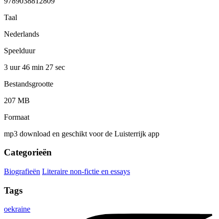
9789038812809
Taal
Nederlands
Speelduur
3 uur 46 min
27 sec
Bestandsgrootte
207 MB
Formaat
mp3 download en geschikt voor de Luisterrijk app
Categorieën
Biografieën
Literaire non-fictie en essays
Tags
oekraine