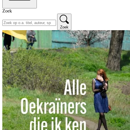
Zoek
Zoek