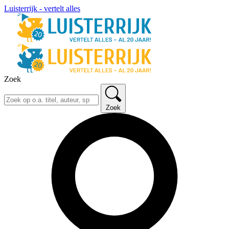
Luisterrijk - vertelt alles
Zoek
Zoek