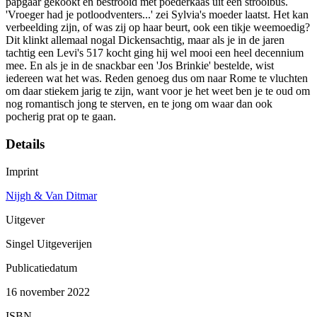
papgaar gekookt en bestrooid met poederkaas uit een strooibus.
'Vroeger had je potloodventers...' zei Sylvia's moeder laatst. Het kan
verbeelding zijn, of was zij op haar beurt, ook een tikje weemoedig?
Dit klinkt allemaal nogal Dickensachtig, maar als je in de jaren
tachtig een Levi's 517 kocht ging hij wel mooi een heel decennium
mee. En als je in de snackbar een 'Jos Brinkie' bestelde, wist
iedereen wat het was. Reden genoeg dus om naar Rome te vluchten
om daar stiekem jarig te zijn, want voor je het weet ben je te oud om
nog romantisch jong te sterven, en te jong om waar dan ook
pocherig prat op te gaan.
Details
Imprint
Nijgh & Van Ditmar
Uitgever
Singel Uitgeverijen
Publicatiedatum
16 november 2022
ISBN