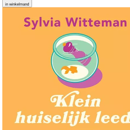
in winkelmand