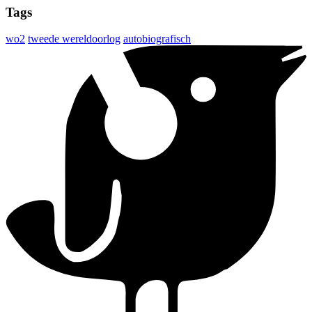
Tags
wo2
tweede wereldoorlog
autobiografisch