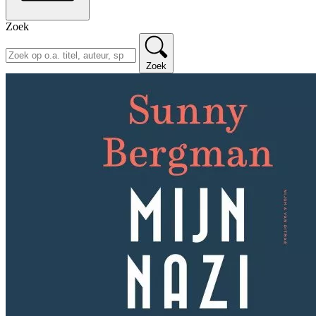
Zoek
Zoek