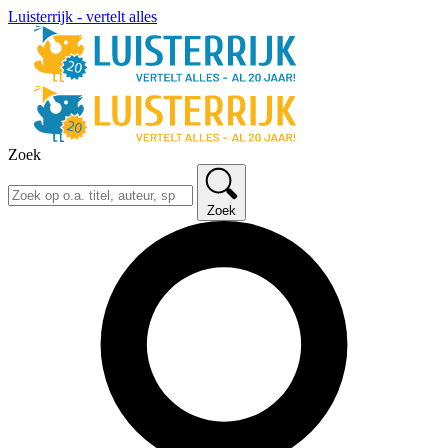
Luisterrijk - vertelt alles
Zoek
Zoek