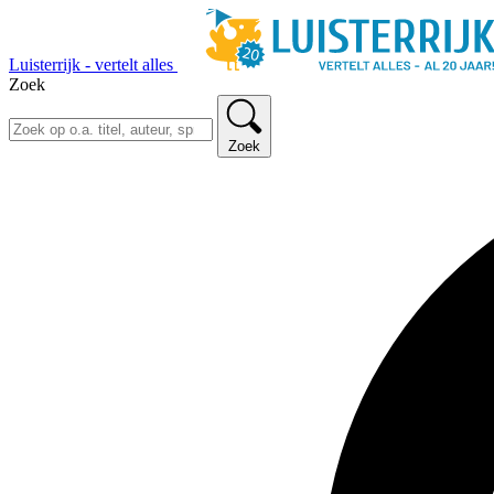
Luisterrijk - vertelt alles
Zoek
Zoek