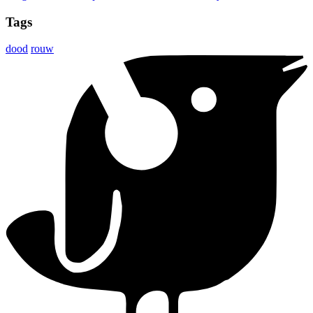
Tags
dood
rouw