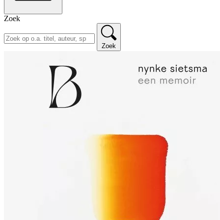
Zoek
Zoek