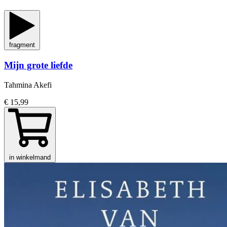
fragment
Mijn grote liefde
Tahmina Akefi
€ 15,99
in winkelmand