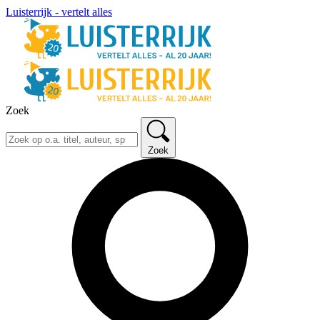
Luisterrijk - vertelt alles
Zoek
Zoek