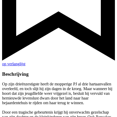
op verlanglijst
Beschrijving
Op zijn drieënzestigste heeft de mopperige PJ al drie hartaanvallen
overleefd, en toch slijt hij zijn dagen in de kroeg. Maar wanneer hij
hoort dat zijn jeugdliefde weer vrijgezel is, besluit hij vervuld van
hernieuwde levenslust dwars door het land naar haar
bejaardentehuis te rijden om haar terug te winnen.
Door een tragische gebeurtenis krijgt hij onverwachts gezelschap
van zijn dochter en de kleinkinderen van zijn broer. Ook Pancakes,