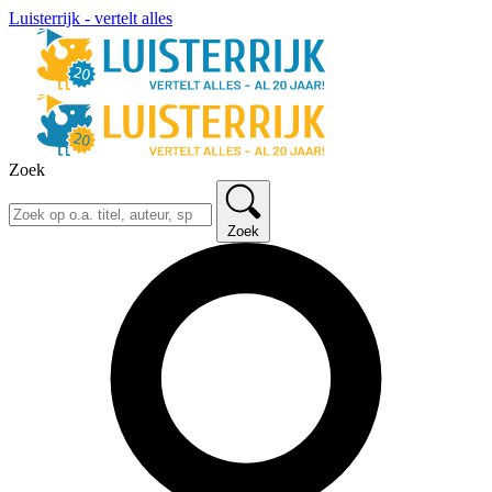
Luisterrijk - vertelt alles
Zoek
Zoek