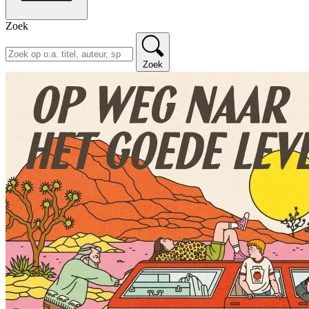
Zoek
Zoek