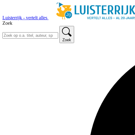
Luisterrijk - vertelt alles
Zoek
Zoek