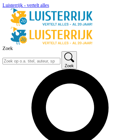
Luisterrijk - vertelt alles
Zoek
Zoek