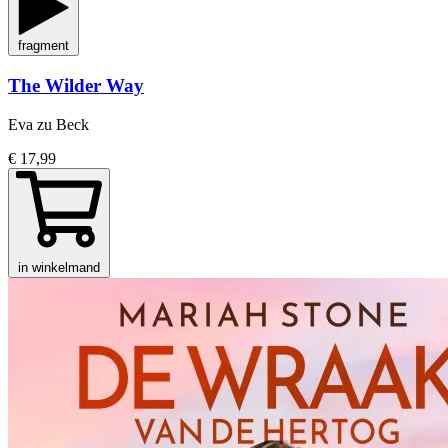
fragment
The Wilder Way
Eva zu Beck
€ 17,99
in winkelmand