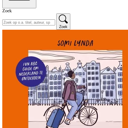
Zoek
Zoek