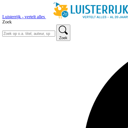
Luisterrijk - vertelt alles
Zoek
Zoek