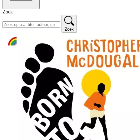
Zoek
Zoek