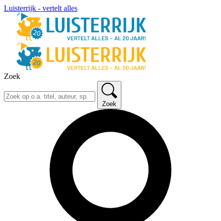
Luisterrijk - vertelt alles
Zoek
Zoek