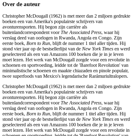
Over de auteur
Christopher McDougall (1962) is met meer dan 2 miljoen gedrukte
boeken een van Amerika's populairste schrijvers van
avonturensporten. Hij begon zijn carrière als
buitenlandcorrespondent voor
The Associated Press
, waar hij
verslag deed van oorlogen in Rwanda, Angola en Congo. Zijn
eerste boek,
Born to Run
, blijft de nummer 1 titel aller tijden. Hij
stond vier jaar op de bestsellerlijst van de
New York Times
en werd
geselecteerd als een van Amazons 100 boeken die je in je leven
moet lezen. Het werk van McDougall zorgde voor een revolutie in
schoenen en sportvoeding, leidde tot de 'Barefoot Revolution' van
minimalistische schoenen en maakte chiazaden en pinole populair,
twee superfoods van Mexico's legendarische Rarámuriultralopers.
Christopher McDougall (1962) is met meer dan 2 miljoen gedrukte
boeken een van Amerika's populairste schrijvers van
avonturensporten. Hij begon zijn carrière als
buitenlandcorrespondent voor
The Associated Press
, waar hij
verslag deed van oorlogen in Rwanda, Angola en Congo. Zijn
eerste boek,
Born to Run
, blijft de nummer 1 titel aller tijden. Hij
stond vier jaar op de bestsellerlijst van de
New York Times
en werd
geselecteerd als een van Amazons 100 boeken die je in je leven
moet lezen. Het werk van McDougall zorgde voor een revolutie in
schoenen en sportvoeding, leidde tot de 'Barefoot Revolution' van