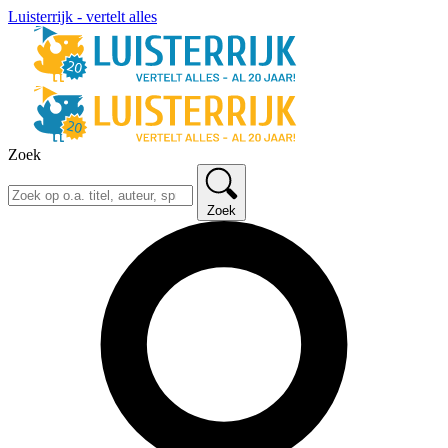
Luisterrijk - vertelt alles
Zoek
Zoek