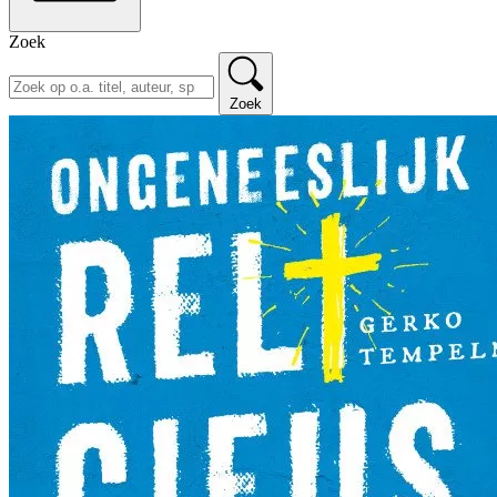
Zoek
Zoek