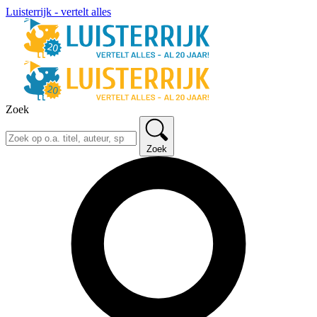
Luisterrijk - vertelt alles
Zoek
Zoek