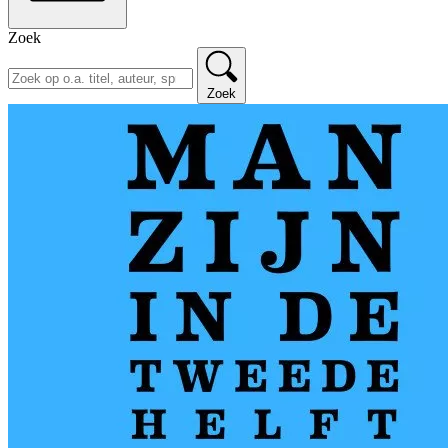
Zoek
Zoek