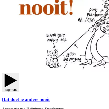
fragment
Dat doet-ie anders nooit
Annemarie van Heijningen-Steenbergen