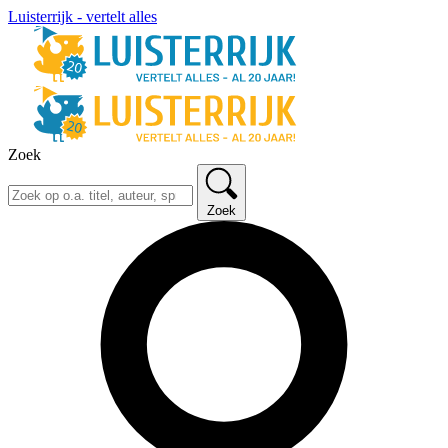
Luisterrijk - vertelt alles
Zoek
Zoek