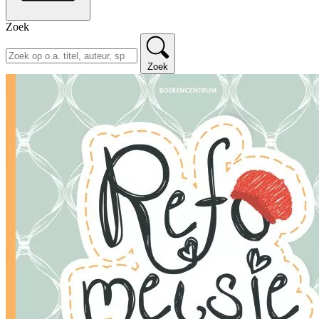
Zoek
Zoek