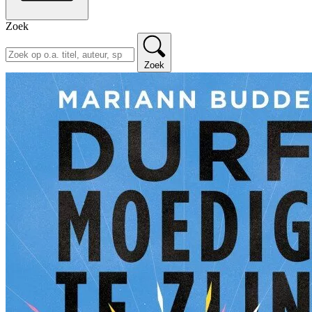
Zoek
Zoek