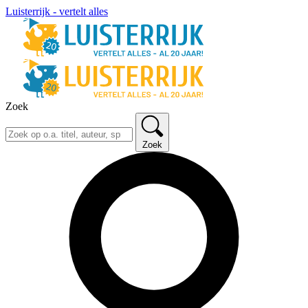
Luisterrijk - vertelt alles
Zoek
Zoek