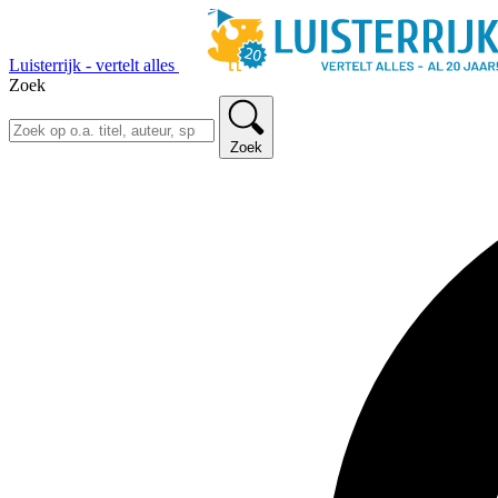
Luisterrijk - vertelt alles
Zoek
Zoek