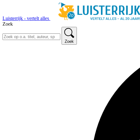
Luisterrijk - vertelt alles
Zoek
Zoek