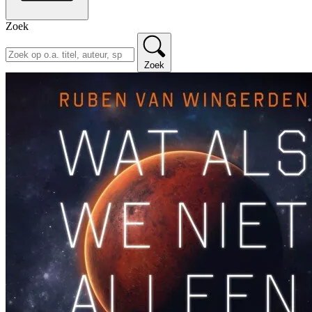
Zoek
Zoek