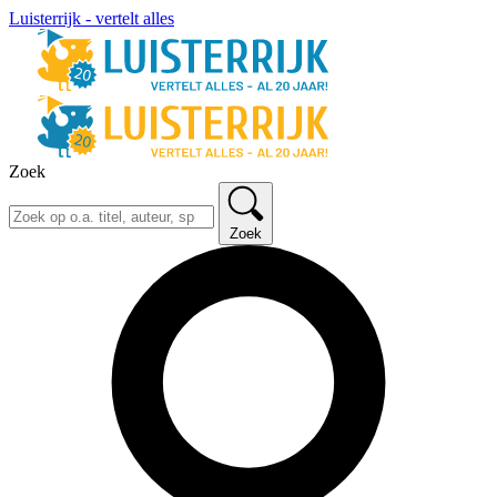
Luisterrijk - vertelt alles
Zoek
Zoek