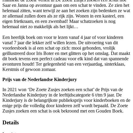
Saar en Janna op avontuur gaan om een schat te vinden. Ze zien het
helemaal zitten, want terwijl ze aan het zoeken zijn bedenken ze wat
ze allemaal zullen doen als ze rijk zijn. Wonen in een kasteel, een
eigen frietkraam, en een zwembad! Maar schatzoeken is nog
helemaal niet zo makkelijk als het lijkt…
Een heerlijk boek om voor te lezen vanaf 4 jaar of voor kinderen
vanaf 7 jaar die lekker zelf willen lezen. De uitvoering van dit
voorleesboek is al een schat op zich: mooi gebonden, vrolijk
geïllustreerd door Iris Boter en met glitters op het omslag. Dat maakt
dit boek tevens een perfect cadeau voor elk kind dat van spannende
avonturen houdt! Ter gelegenheid van een verjaardag, sinterklaas,
Kerstmis of gewoon zomaar.
Prijs van de Nederlandse Kinderjury
In 2021 won ‘De Zoete Zusjes zoeken een schat’ de Prijs van de
Nederlandse Kinderjury in de leeftijdscategorie 6 t/tm 9 jaar. De
Kinderjury is de belangrijkste publieksprijs voor kinderboeken en de
enige prijs die volledig door kinderen zelf wordt bepaald. De Zoete
Zusjes zoeken een schat is ook bekroond met een Gouden Boek.
Details