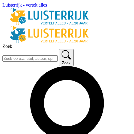
Luisterrijk - vertelt alles
Zoek
Zoek