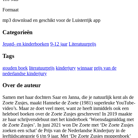
Formaat
mp3 download en geschikt voor de Luisterrijk app
Categorieën
Jeugd- en kinderboeken
9-12 jaar
Literatuurprijs
Tags
gouden boek
literatuurprijs
kinderjury
winnaar
prijs van de
nederlandse kinderjury
Over de auteur
Samen met haar dochters Saar en Janna, die je natuurlijk kent als de
Zoete Zusjes, maakt Hanneke de Zoete (1981) superleuke YouTube-
video’s. Maar ze doet veel meer, want ze heeft inmiddels ook een
heleboel boeken over de Zoete Zusjes geschreven! In 2019 maakte
ze haar schrijversdebuut met het kinderboek ‘Woensdagmiddag met
de Zoete Zusjes’. In juni 2021 won De Zoete met ‘De Zoete Zusjes
zoeken een schat’ de Prijs van de Nederlandse Kinderjury in de
leeftijdscategorie 6 t/m 9 jaar. Met ‘De Zoete Zusjes moppenboek’