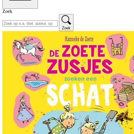
Zoek
Zoek