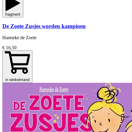
fragment
De Zoete Zusjes worden kampioen
Hanneke de Zoete
€ 16,50
in winkelmand