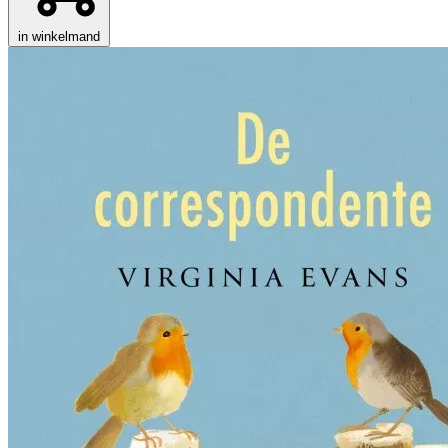
in winkelmand