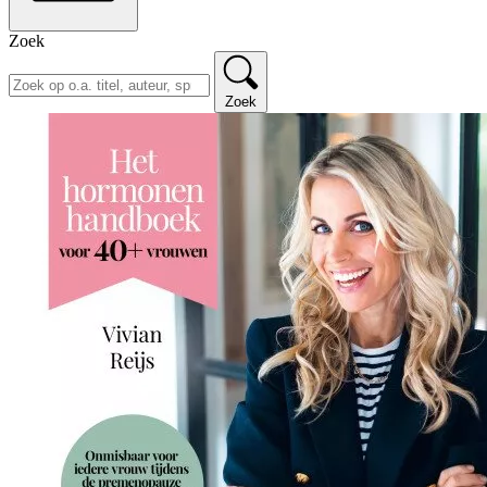
Zoek
Zoek