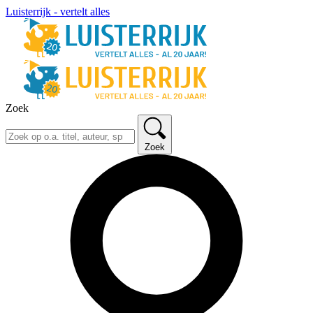
Luisterrijk - vertelt alles
Zoek
Zoek