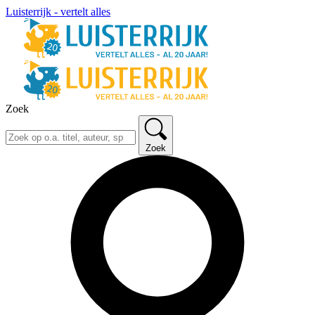
Luisterrijk - vertelt alles
Zoek
Zoek