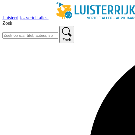
Luisterrijk - vertelt alles
Zoek
Zoek