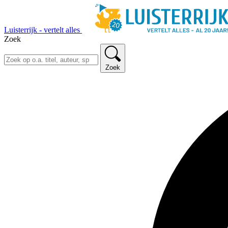
Luisterrijk - vertelt alles
Zoek
Zoek