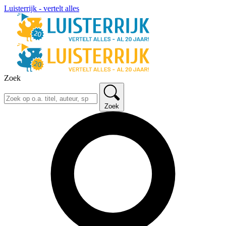
Luisterrijk - vertelt alles
Zoek
Zoek