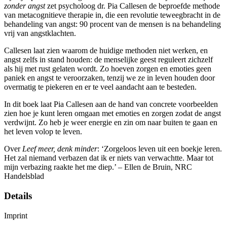
zonder angst
zet psycholoog dr. Pia Callesen de beproefde methode
van metacognitieve therapie in, die een revolutie teweegbracht in de
behandeling van angst: 90 procent van de mensen is na behandeling
vrij van angstklachten.
Callesen laat zien waarom de huidige methoden niet werken, en
angst zelfs in stand houden: de menselijke geest reguleert zichzelf
als hij met rust gelaten wordt. Zo hoeven zorgen en emoties geen
paniek en angst te veroorzaken, tenzij we ze in leven houden door
overmatig te piekeren en er te veel aandacht aan te besteden.
In dit boek laat Pia Callesen aan de hand van concrete voorbeelden
zien hoe je kunt leren omgaan met emoties en zorgen zodat de angst
verdwijnt. Zo heb je weer energie en zin om naar buiten te gaan en
het leven volop te leven.
Over
Leef meer, denk minder
: ‘Zorgeloos leven uit een boekje leren.
Het zal niemand verbazen dat ik er niets van verwachtte. Maar tot
mijn verbazing raakte het me diep.’ – Ellen de Bruin, NRC
Handelsblad
Details
Imprint