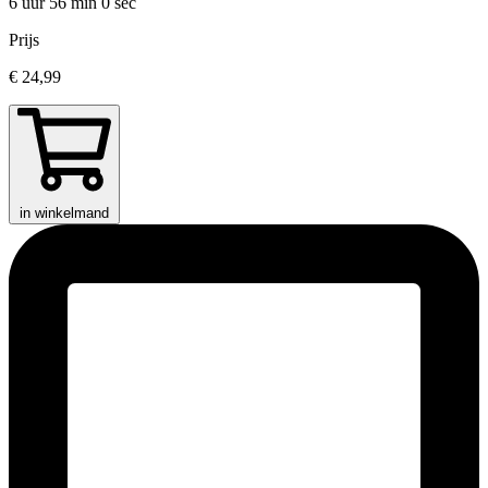
6 uur 56 min
0 sec
Prijs
€ 24,99
in winkelmand