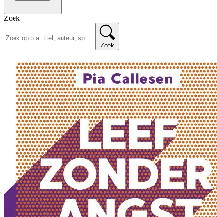
Zoek
Zoek