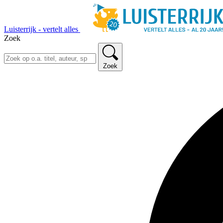
Luisterrijk - vertelt alles
Zoek
Zoek