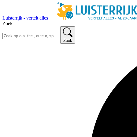
Luisterrijk - vertelt alles
Zoek
Zoek