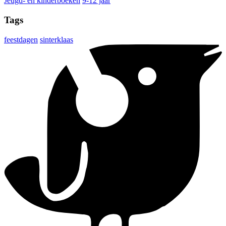
Jeugd- en kinderboeken
9-12 jaar
Tags
feestdagen
sinterklaas