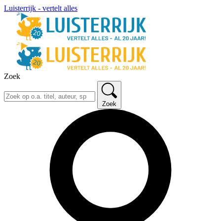
Luisterrijk - vertelt alles
Zoek
Zoek