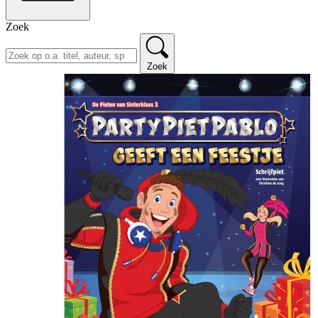
Zoek
Zoek