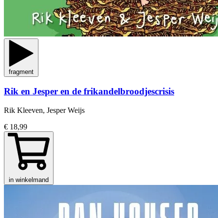
fragment
Rik en Jesper en de frikandelbroodjescrisis
Rik Kleeven, Jesper Weijs
€ 18,99
in winkelmand