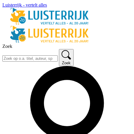
Luisterrijk - vertelt alles
Zoek
Zoek