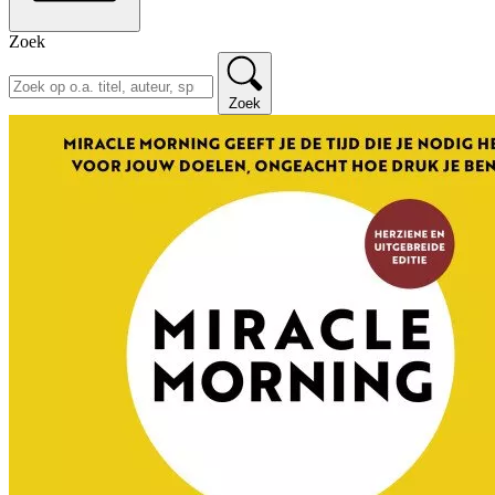
Zoek
Zoek