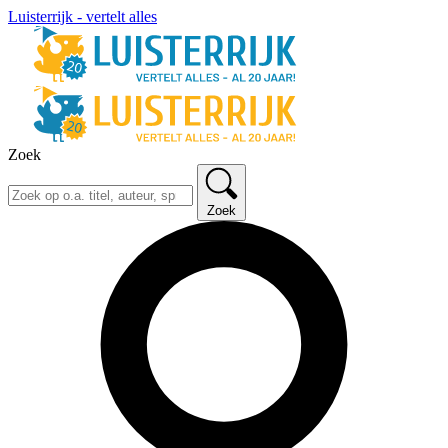
Luisterrijk - vertelt alles
Zoek
Zoek