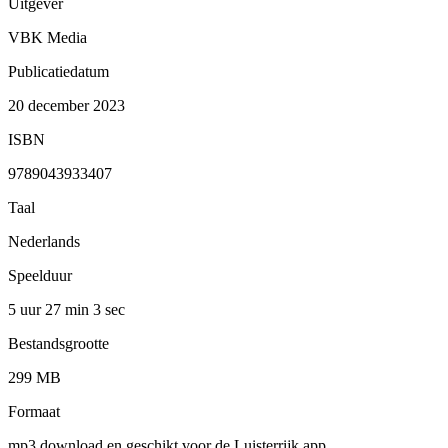
Uitgever
VBK Media
Publicatiedatum
20 december 2023
ISBN
9789043933407
Taal
Nederlands
Speelduur
5 uur 27 min
3 sec
Bestandsgrootte
299 MB
Formaat
mp3 download en geschikt voor de Luisterrijk app