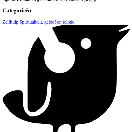
Categorieën
Zelfhulp
Spiritualiteit, geloof en religie