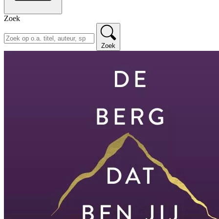
Zoek
Zoek