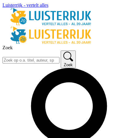
Luisterrijk - vertelt alles
Zoek
Zoek