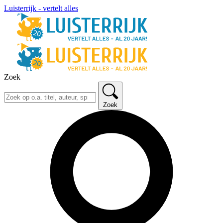
Luisterrijk - vertelt alles
Zoek
Zoek