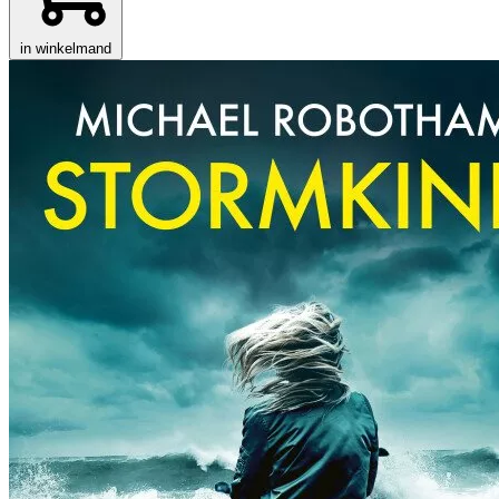
in winkelmand