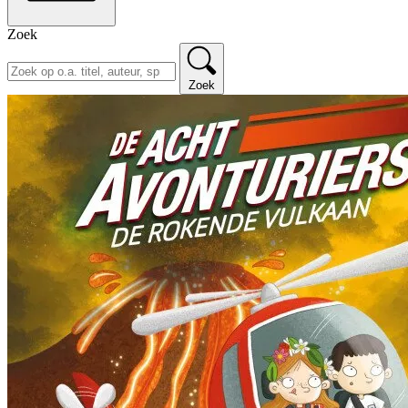
Zoek
Zoek