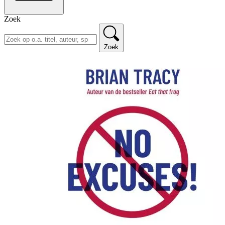
Zoek
Zoek