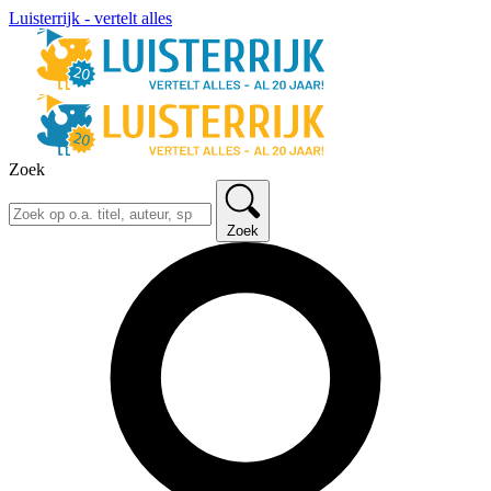
Luisterrijk - vertelt alles
Zoek
Zoek