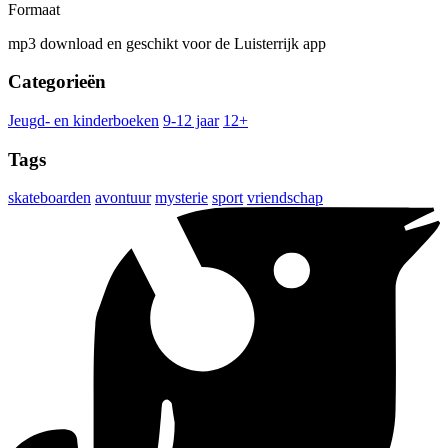
Formaat
mp3 download en geschikt voor de Luisterrijk app
Categorieën
Jeugd- en kinderboeken
9-12 jaar
12+
Tags
skateboarden
avontuur
mysterie
sport
vriendschap