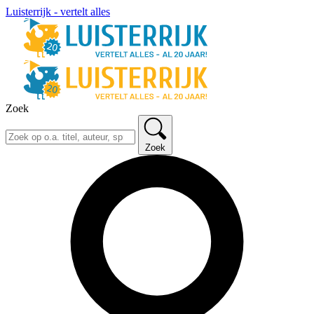
Luisterrijk - vertelt alles
Zoek
Zoek