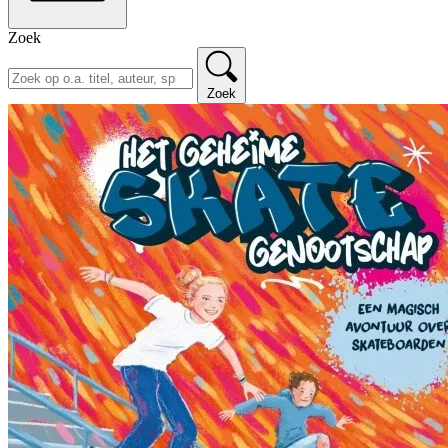
Zoek
Zoek