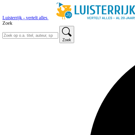
Luisterrijk - vertelt alles
Zoek
Zoek