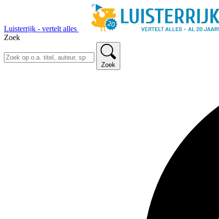
Luisterrijk - vertelt alles
Zoek
Zoek