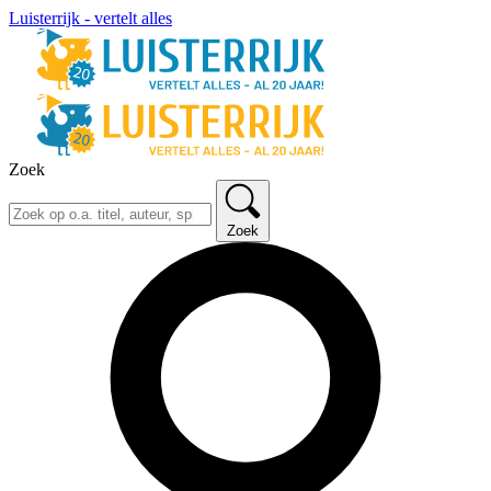
Luisterrijk - vertelt alles
Zoek
Zoek