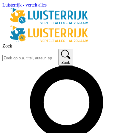
Luisterrijk - vertelt alles
Zoek
Zoek