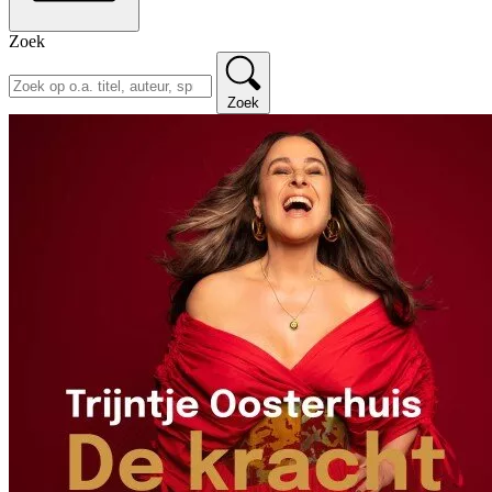
Zoek
Zoek