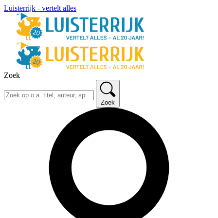
Luisterrijk - vertelt alles
Zoek
Zoek