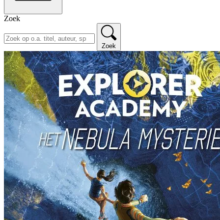
Zoek
Zoek