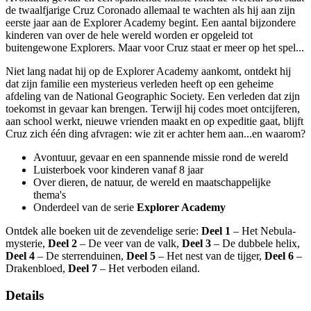
de twaalfjarige Cruz Coronado allemaal te wachten als hij aan zijn
eerste jaar aan de Explorer Academy begint. Een aantal bijzondere
kinderen van over de hele wereld worden er opgeleid tot
buitengewone Explorers. Maar voor Cruz staat er meer op het spel...
Niet lang nadat hij op de Explorer Academy aankomt, ontdekt hij
dat zijn familie een mysterieus verleden heeft op een geheime
afdeling van de National Geographic Society. Een verleden dat zijn
toekomst in gevaar kan brengen. Terwijl hij codes moet ontcijferen,
aan school werkt, nieuwe vrienden maakt en op expeditie gaat, blijft
Cruz zich één ding afvragen: wie zit er achter hem aan...en waarom?
Avontuur, gevaar en een spannende missie rond de wereld
Luisterboek voor kinderen vanaf 8 jaar
Over dieren, de natuur, de wereld en maatschappelijke
thema's
Onderdeel van de serie
Explorer Academy
Ontdek alle boeken uit de zevendelige serie:
Deel 1
– Het Nebula-
mysterie,
Deel 2
– De veer van de valk,
Deel 3
– De dubbele helix,
Deel 4
– De sterrenduinen,
Deel 5
– Het nest van de tijger,
Deel 6
–
Drakenbloed,
Deel 7
– Het verboden eiland.
Details