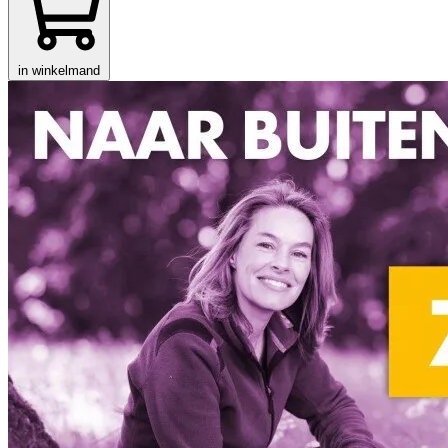
in winkelmand