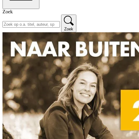
Zoek
Zoek