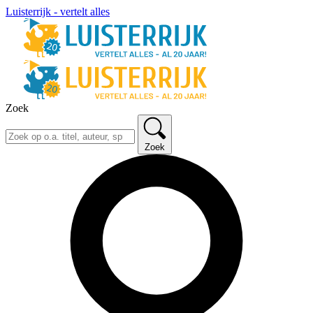
Luisterrijk - vertelt alles
Zoek
Zoek