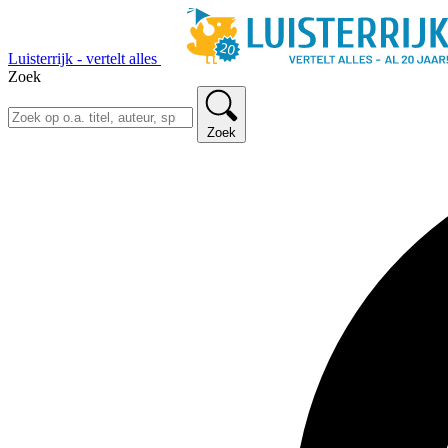
Luisterrijk - vertelt alles
Zoek
Zoek