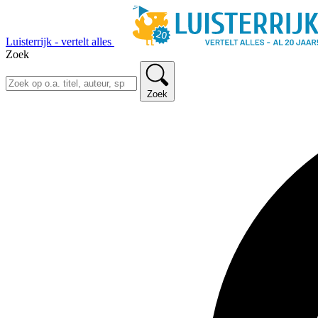
Luisterrijk - vertelt alles
Zoek
Zoek