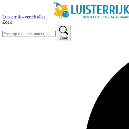
Luisterrijk - vertelt alles
Zoek
Zoek