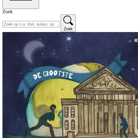
Zoek
Zoek