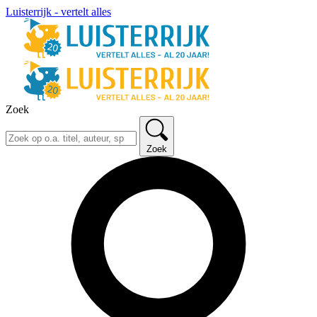
Luisterrijk - vertelt alles
Zoek
Zoek