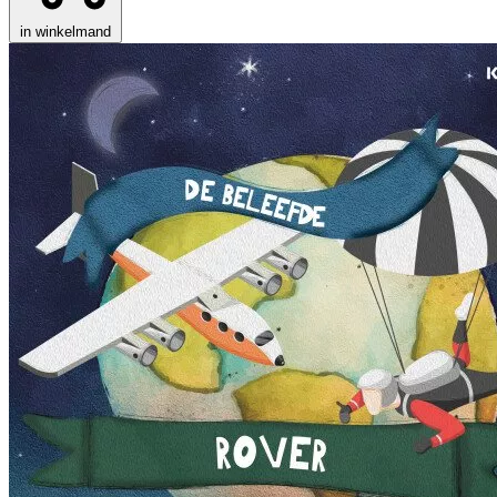
in winkelmand