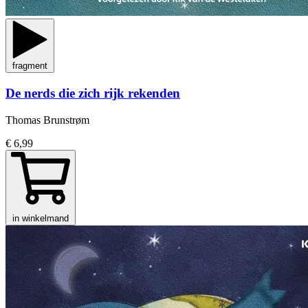
fragment
De nerds die zich rijk rekenden
Thomas Brunstrøm
€ 6,99
in winkelmand