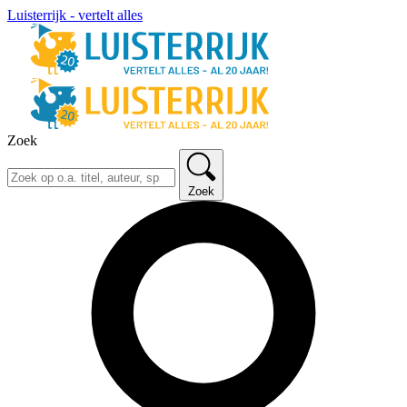
Luisterrijk - vertelt alles
Zoek
Zoek