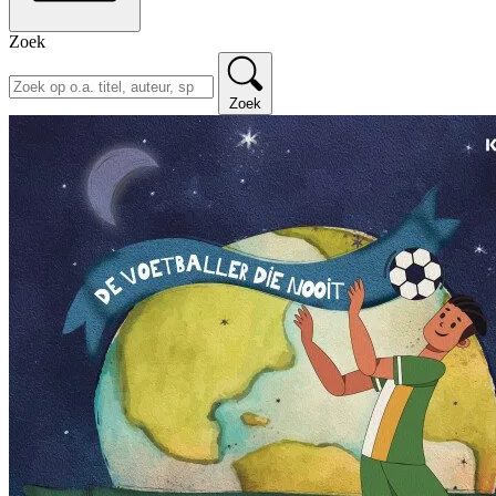
Zoek
Zoek