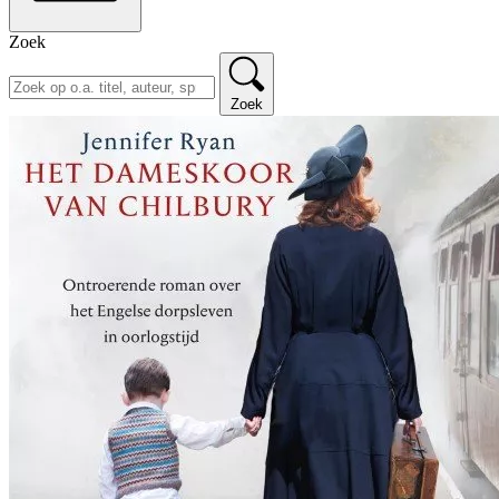
Zoek
Zoek