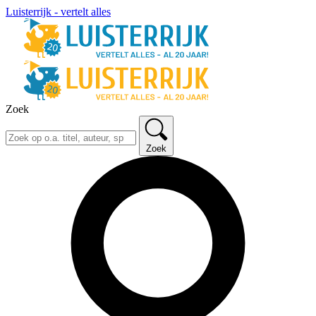
Luisterrijk - vertelt alles
Zoek
Zoek