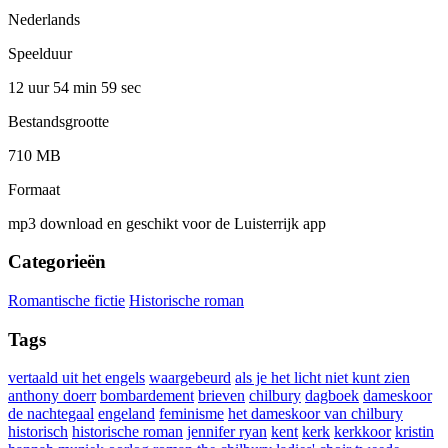
Nederlands
Speelduur
12 uur 54 min
59 sec
Bestandsgrootte
710 MB
Formaat
mp3 download en geschikt voor de Luisterrijk app
Categorieën
Romantische fictie
Historische roman
Tags
vertaald uit het engels
waargebeurd
als je het licht niet kunt zien
anthony doerr
bombardement
brieven
chilbury
dagboek
dameskoor
de nachtegaal
engeland
feminisme
het dameskoor van chilbury
historisch
historische roman
jennifer ryan
kent
kerk
kerkkoor
kristin