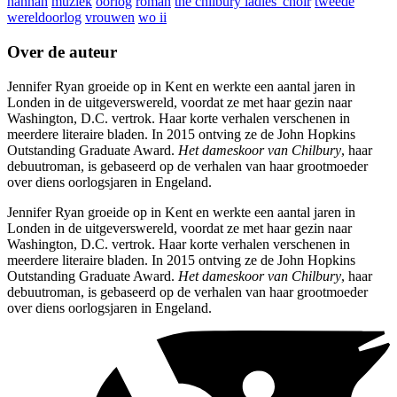
hannah
muziek
oorlog
roman
the chilbury ladies' choir
tweede
wereldoorlog
vrouwen
wo ii
Over de auteur
Jennifer Ryan groeide op in Kent en werkte een aantal jaren in
Londen in de uitgeverswereld, voordat ze met haar gezin naar
Washington, D.C. vertrok. Haar korte verhalen verschenen in
meerdere literaire bladen. In 2015 ontving ze de John Hopkins
Outstanding Graduate Award.
Het dameskoor van Chilbury
, haar
debuutroman, is gebaseerd op de verhalen van haar grootmoeder
over diens oorlogsjaren in Engeland.
Jennifer Ryan groeide op in Kent en werkte een aantal jaren in
Londen in de uitgeverswereld, voordat ze met haar gezin naar
Washington, D.C. vertrok. Haar korte verhalen verschenen in
meerdere literaire bladen. In 2015 ontving ze de John Hopkins
Outstanding Graduate Award.
Het dameskoor van Chilbury
, haar
debuutroman, is gebaseerd op de verhalen van haar grootmoeder
over diens oorlogsjaren in Engeland.