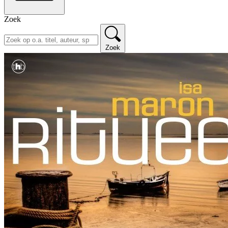
Zoek
Zoek