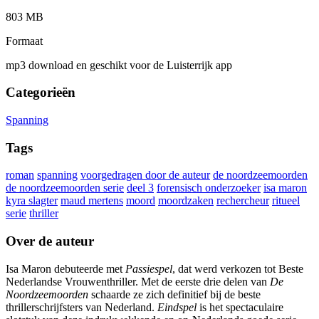
803 MB
Formaat
mp3 download en geschikt voor de Luisterrijk app
Categorieën
Spanning
Tags
roman
spanning
voorgedragen door de auteur
de noordzeemoorden
de noordzeemoorden serie
deel 3
forensisch onderzoeker
isa maron
kyra slagter
maud mertens
moord
moordzaken
rechercheur
ritueel
serie
thriller
Over de auteur
Isa Maron debuteerde met
Passiespel
, dat werd verkozen tot Beste
Nederlandse Vrouwenthriller. Met de eerste drie delen van
De
Noordzeemoorden
schaarde ze zich definitief bij de beste
thrillerschrijfsters van Nederland.
Eindspel
is het spectaculaire