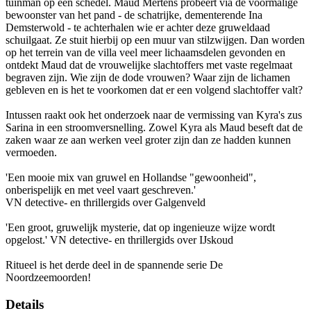
tuinman op een schedel. Maud Mertens probeert via de voormalige
bewoonster van het pand - de schatrijke, dementerende Ina
Demsterwold - te achterhalen wie er achter deze gruweldaad
schuilgaat. Ze stuit hierbij op een muur van stilzwijgen. Dan worden
op het terrein van de villa veel meer lichaamsdelen gevonden en
ontdekt Maud dat de vrouwelijke slachtoffers met vaste regelmaat
begraven zijn. Wie zijn de dode vrouwen? Waar zijn de lichamen
gebleven en is het te voorkomen dat er een volgend slachtoffer valt?
Intussen raakt ook het onderzoek naar de vermissing van Kyra's zus
Sarina in een stroomversnelling. Zowel Kyra als Maud beseft dat de
zaken waar ze aan werken veel groter zijn dan ze hadden kunnen
vermoeden.
'Een mooie mix van gruwel en Hollandse "gewoonheid",
onberispelijk en met veel vaart geschreven.'
VN detective- en thrillergids over Galgenveld
'Een groot, gruwelijk mysterie, dat op ingenieuze wijze wordt
opgelost.' VN detective- en thrillergids over IJskoud
Ritueel is het derde deel in de spannende serie De
Noordzeemoorden!
Details