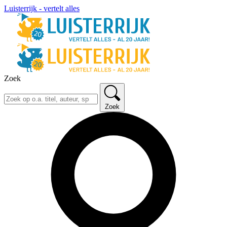
Luisterrijk - vertelt alles
Zoek
Zoek