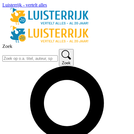
Luisterrijk - vertelt alles
Zoek
Zoek