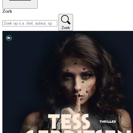
Zoek
Zoek