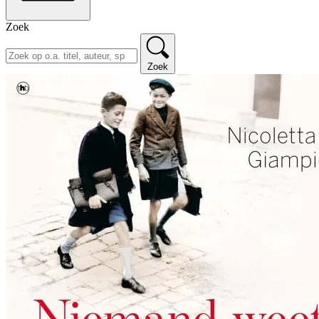
Zoek
Zoek