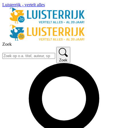
Luisterrijk - vertelt alles
Zoek
Zoek