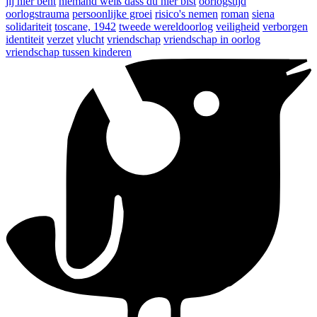
jij hier bent
niemand weiß dass du hier bist
oorlogstijd
oorlogstrauma
persoonlijke groei
risico's nemen
roman
siena
solidariteit
toscane, 1942
tweede wereldoorlog
veiligheid
verborgen
identiteit
verzet
vlucht
vriendschap
vriendschap in oorlog
vriendschap tussen kinderen