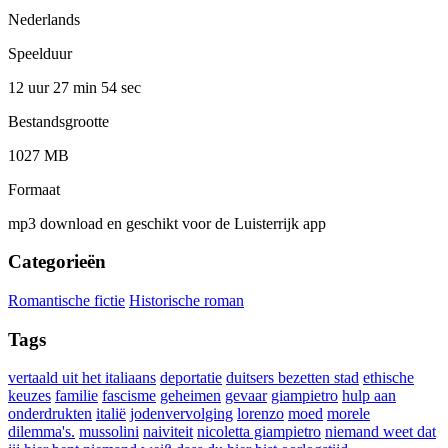
Nederlands
Speelduur
12 uur 27 min
54 sec
Bestandsgrootte
1027 MB
Formaat
mp3 download en geschikt voor de Luisterrijk app
Categorieën
Romantische fictie
Historische roman
Tags
vertaald uit het italiaans
deportatie
duitsers bezetten stad
ethische
keuzes
familie
fascisme
geheimen
gevaar
giampietro
hulp aan
onderdrukten
italië
jodenvervolging
lorenzo
moed
morele
dilemma's.
mussolini
naiviteit
nicoletta giampietro
niemand weet dat