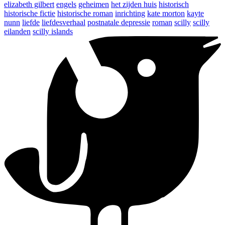
elizabeth gilbert
engels
geheimen
het zijden huis
historisch
historische fictie
historische roman
inrichting
kate morton
kayte
nunn
liefde
liefdesverhaal
postnatale depressie
roman
scilly
scilly
eilanden
scilly islands