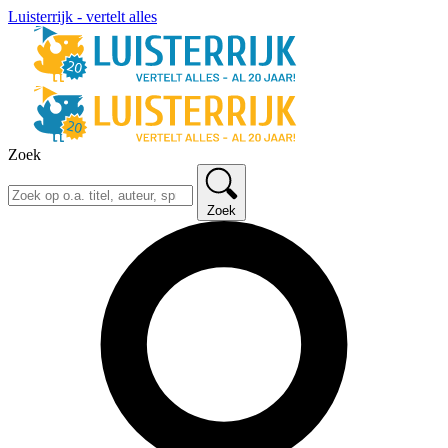
Luisterrijk - vertelt alles
Zoek
Zoek