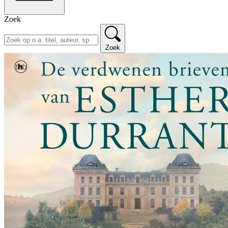
Zoek
Zoek